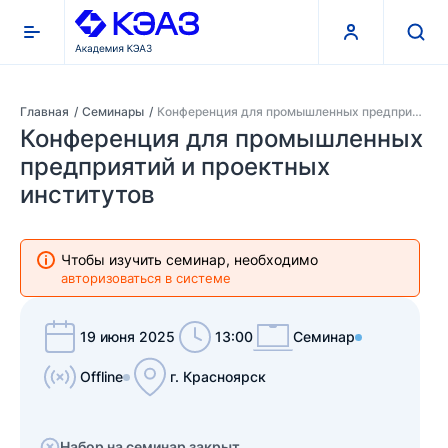
Главная
Семинары
Конференция для промышленных предприятий и проектных институтов
Конференция для промышленных
предприятий и проектных
О компании
институтов
Поддержка и сервис
Чтобы изучить семинар, необходимо
Контакты
авторизоваться в системе
КЭАЗ
19 июня 2025
13:00
Семинар
Курсы
Offline
г. Красноярск
Вебинары
Набор на семинар закрыт