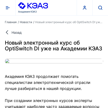
Главная
Новости
Новый электронный курс об OptiSwitch DI уже на Академии КЭАЗ
Назад
О компании
Новый электронный курс об
OptiSwitch DI уже на Академии КЭАЗ
Поддержка и сервис
Контакты
Академия КЭАЗ продолжает помогать
КЭАЗ
специалистам электротехнической отрасли
лучше разбираться в нашей продукции.
Курсы
При создании электронных курсов эксперты
Вебинары
учитывают наиболее часто задаваемые вопросы