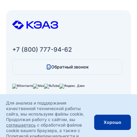
+7 (800) 777-94-62
Обратный звонок
Для анализа и поддержания
Соглашение об использовании сайта
качественной технической работы
Политика конфиденциальности
сайта, мы используем файлы cookie.
Разработка сайта — компания «Факт»
Продолжая работу с сайтом, вы
© КЭАЗ
Хорошо
соглашаетесь
с обработкой файлов
Реклама, АО "КЭАЗ",
cookie вашего браузера, а также с
ОГРН 1024600941936,
Политикой конфиденциальности
ERID: LdtCKNnMw
и